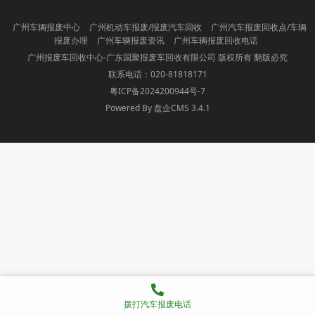
广州车辆报废中心
广州机动车报废/报废汽车回收
广州汽车报废回收点/车辆
报废办理
广州车辆报废资讯
广州车辆报废回收电话
广州报废车回收中心-广东国聚报废车回收有限公司 版权所有 翻版必究
联系电话：020-81818171
粤ICP备2024200944号-7
Powered By 盘企CMS 3.4.1
盘企CMS
拨打汽车报废电话