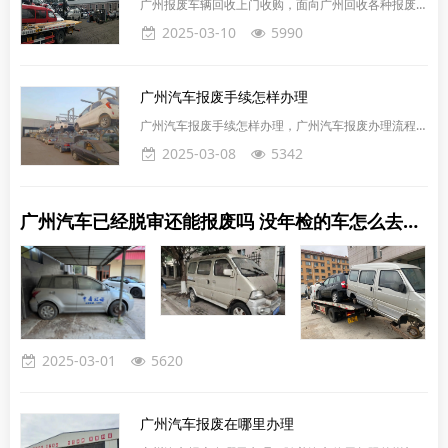
广州报废车辆回收上门收购，面向广州回收各种报废汽
新能源城市公交车，统一每辆车补贴8万元；对新能源
车，异地车、废旧车辆，办理正规车辆报废手续，各类
2025-03-10
5990
城市公
汽车、商务车、吉普车、面包车、大巴车小巴车、工程
用车等，合法上门收车报废车。广州报废车辆回收提供
上门收购服务，方便快捷，省去您的拖车麻烦。我们的
广州汽车报废手续怎样办理
专业团队会直接到您指定地点，评估车辆情况，现场办
理手续，确保整个过程高效透明。无论是私家车、工程
广州汽车报废手续怎样办理，广州汽车报废办理流程如
车还是其他类型车辆，都能享受到这一服务。广州申请
下：‌提交报废申请‌：车主需将报废汽车交给具备资质的
2025-03-08
5342
报废所需资料：提
报废汽车回收企业，并提供必要的资料，包括行驶证、
机动车登记证书、车主身份证复印件或单位营业执照复
印件等。‌‌回收企业处理‌：回收企业会对车辆进行查验，
广州汽车已经脱审还能报废吗 没年检的车怎么去报废
确认车辆钢印号无修改且状况正常后，开具《报废汽车
回收证明》，并将相关材料提交给车辆管理所办理注销
登记。‌注销登记‌：车辆管理所收到资料后，会出具《注
销
2025-03-01
5620
广州汽车报废在哪里办理