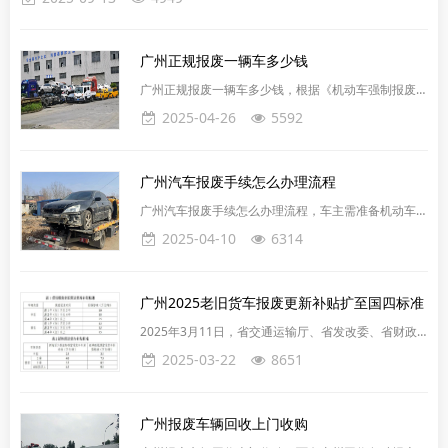
广州正规报废一辆车多少钱
广州正规报废一辆车多少钱，根据《机动车强制报废标
准规定》，正规报废一辆车的价格在2000-4000元不
2025-04-26
5592
等，具体价格取决于车型和重量。家用5座轿车没有强
制报废年限；皮卡及轻、中、重型载货汽车的强制性年
限为15年，使用年限超过15年后需报废；微型载货汽
​广州汽车报废手续怎么办理流程
车的强制性年限为12年。此外，车辆的重量也是影响
价格的一个重要因素。重量超过一吨的废车，其价格通
广州汽车报废手续怎么办理流程，车主需准备机动车行
常在1800至3000元之间，然而这个价格会根据车况和
驶证、机动车登记证书、车主身份证明（身份证或公司
2025-04-10
6314
当
营业执照）等材料。直接预约报废公司上门办理即可，
非常简单，安全有保障。广州汽车报废提供的服务包
括‌：1.‌一站式服务‌：广州汽车报废汽车回收提供一站式
广州2025老旧货车报废更新补贴扩至国四标准
服务，包括预约报废、领取文件、指标更新、车牌保
留。2.‌拖车服务‌：提供省内拖车服务，确保车辆能够顺
2025年3月11日，省交通运输厅、省发改委、省财政
利运送到回收站‌。3.‌解体手续办理‌：协助办理报废汽
厅联合下发通知，推进2025年老旧营运货车报废更新
2025-03-22
8651
和新能源城市公交车及动力电池更新工作。老旧营运货
车方面，将报废更新补贴范围扩大至国四及以下排放标
准，补贴标准、申报等相关流程和要求参照2024年相
广州报废车辆回收上门收购
关文件。2025年广州新能源城市公交车及动力电池更
新补贴标准为：报废老旧城市公交车并购买符合条件的