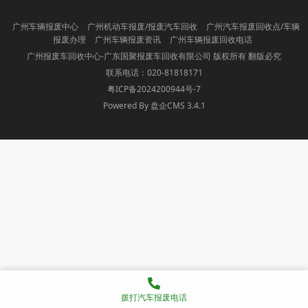
广州车辆报废中心
广州机动车报废/报废汽车回收
广州汽车报废回收点/车辆
报废办理
广州车辆报废资讯
广州车辆报废回收电话
广州报废车回收中心-广东国聚报废车回收有限公司 版权所有 翻版必究
联系电话：020-81818171
粤ICP备2024200944号-7
Powered By 盘企CMS 3.4.1
盘企CMS
拨打汽车报废电话