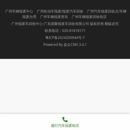
广州车辆报废中心
广州机动车报废/报废汽车回收
广州汽车报废回收点/车辆
报废办理
广州车辆报废资讯
广州车辆报废回收电话
广州报废车回收中心-广东国聚报废车回收有限公司 版权所有 翻版必究
联系电话：020-81818171
粤ICP备2024200944号-7
Powered By 盘企CMS 3.4.1
盘企CMS
拨打汽车报废电话