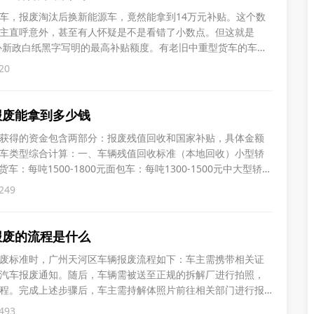
车，报废淘汰后换新能源车，竟然能拿到14万元补贴。这个数
主直呼意外，甚至有人怀疑是不是看错了小数点。但这就是
车补新政白纸黑字写明的最高补贴额度。有老旧中重型货车的车
小运输公司。只要你的货车是国三或国四标准，在2025年7月1
20
31日之间处理掉，再购买新能源货车，就能拿到补贴。淘汰补贴是指
，不买
报废能拿到多少钱
得的资金包含两部分：‌报废残值回收‌和‌国家补贴‌，具体金额
车类型综合计算：‌一、车辆残值回收标准（本地回收）‌小型轿
‌货车‌：每吨1500-1800元‌面包车‌：每吨1300-1500元‌中大型轿
000元二、国家报废更新补贴（需购新车）根据2025年最新政策，符
249
报废购买新能源乘用车‌：报废
报废的流程是什么
废标准时，广州天河区车辆报废流程如下：车主需携带相关证
汽车报废通知。随后，车辆需被送至正规的拆解厂进行拍照，
程。完成上述步骤后，车主需持解体照片前往相关部门进行报
补贴。以上均可由公司代办，您只需提供资料签名即可。办理
493