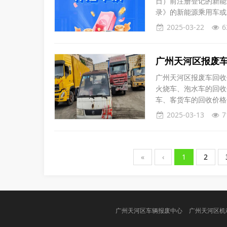
日）前注册登记的新能
录》的新能源乘用车或
车补2万元、购买2.0
2025-03-22
6
细则》印发之日起申请
准申请补贴，相应报
广州天河区报废
广州天河区报废车回收
火烧车、泡水车的回收
车、客货车的回收价格
天河区汽车报废回收价
2025-03-13
7
废回收价格表：1. 报废
1800元/吨。3. 报废
«
‹
1
2
广州天河区车辆报废中心
广州天河区机