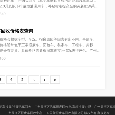
源乘用车，并购买纳入《减免车辆购置税的新能源汽车车型目
2.0升及以下排量燃油乘用车，补贴标准提高至购买新能源乘用
升及以下排量燃油乘用车补1.5万元。自《汽车以旧换新补贴实施
349
补贴的消费者，按照本通知标准执行补贴。消费者按本通知标
车回收价格表查询
价格会根据车型、车况、报废原因等因素有所不同。事故车、
价格通常低于正常报废车。面包车、私家车、工程车、黄标
也会有差异。具体价格需要根据车辆实际情况进行评估。广州
格根据车型和重量等因素而异。根据公开信息，以下是汽车报
100
轿车：1800元至2300元/吨。2. 报废重型载货车：1500元至
3
4
5
∴
›
»
动车报废/报废汽车回收
广州天河区汽车报废回收点/车辆报废办理
广州天河区车
广州天河区报废车回收中心-广东国聚报废车回收有限公司 版权所有 翻版必究